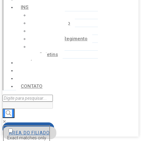
INSTITUCIONAL
Histórico
Coordenação
Financeiro
Estatuto e Regimento
Cartilhas
Boletins
NOTÍCIAS
SERVIÇOS
AGENDA
CONTATO
FILIE-SE
ÁREA DO FILIADO
Exact matches only