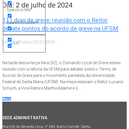
Dia:
2 de julho de 2024
Search in title
111 dias de greve: reunião com o Reitor
Search in content
debate pontos do acordo de greve na UFSM
Em
Geral
Postou
02/07/2024
Na tarde dessa terça-feira (02), o Comando Local de Greve esteve
reunido com a reitoria da UFSM para debater sobre o Termo de
Acordo de Greve para o movimento paredista da Universidade
Federal de Santa Maria (UFSM). Na mesa estavam o Reitor Luciano
Schuch, a Vice-Reitora Martha Adaime e o...
Mais
SEDE ADMINISTRATIVA
Rua Erly de Almeida Lima, n° 680. Bairro Camobi. Santa