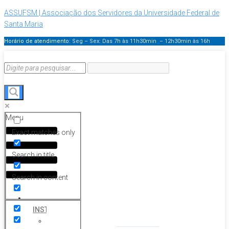
ASSUFSM | Associação dos Servidores da Universidade Federal de
Santa Maria
Horário de atendimento:
Seg – Sex: Das 7h às 11h30min – 12h30min
às 16h
Menu
Exact matches only
Search in title
Search in content
HOME
INSTITUCIONAL
Histórico