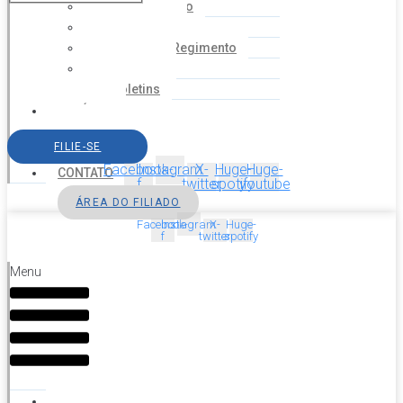
Coordenação
Financeiro
Estatuto e Regimento
Cartilhas
Boletins
NOTÍCIAS
SERVIÇOS
FILIE-SE
AGENDA
Facebook-
Instagram
X-
Huge-
Huge-
CONTATO
f
twitter
spotify
youtube
ÁREA DO FILIADO
Facebook-
Instagram
X-
Huge-
f
twitter
spotify
Menu
HOME