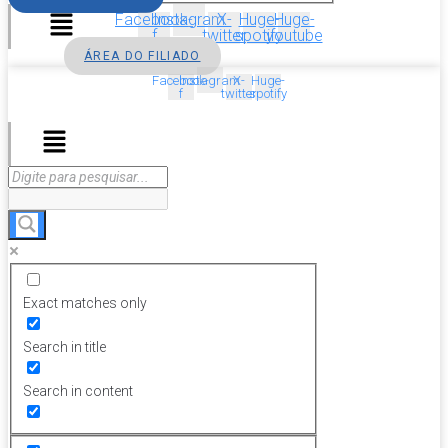
Menu
Facebook-
Instagram
X-
Huge-
Huge-
f
twitter
spotify
youtube
ÁREA DO FILIADO
Facebook-
Instagram
X-
Huge-
f
twitter
spotify
Menu
Exact matches only
Search in title
Search in content