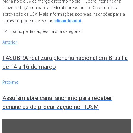
Maria no dia 09 de março e retorno no dia 11, para intensificar a
movimentação na capital federal e pressionar o Governo para
aprovação da LOA. Mais informações sobre as inscrições para a
caravana podem ser vistas
clicando aqui
.
TAE, participe das ações da sua categoria!
Navegação
Anterior
Anterior
de
FASUBRA realizará plenária nacional em Brasília
Post
de 14 a 16 de março
Próximo
Próximo
Assufsm abre canal anônimo para receber
denúncias de precarização no HUSM