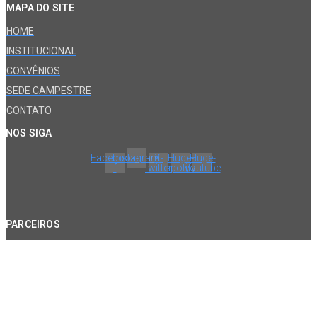
MAPA DO SITE
HOME
INSTITUCIONAL
CONVÊNIOS
SEDE CAMPESTRE
CONTATO
NOS SIGA
Facebook-
Instagram
X-
Huge-
Huge-
f
twitter
spotify
youtube
PARCEIROS