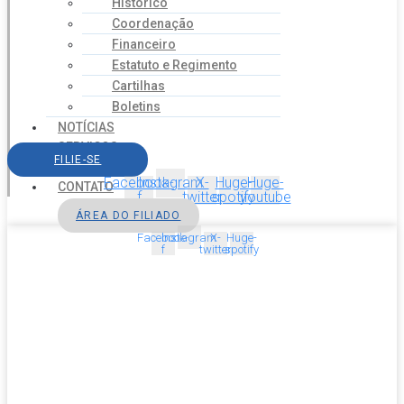
Histórico
Coordenação
Financeiro
Estatuto e Regimento
Cartilhas
Boletins
NOTÍCIAS
SERVIÇOS
FILIE-SE
AGENDA
Facebook-
Instagram
X-
Huge-
Huge-
CONTATO
f
twitter
spotify
youtube
ÁREA DO FILIADO
Facebook-
Instagram
X-
Huge-
f
twitter
spotify