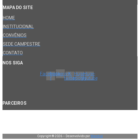
MAPA DO SITE
HOME
INSTITUCIONAL
CONVÊNIOS
SEDE CAMPESTRE
CONTATO
NOS SIGA
Facebook-
Instagram
X-
Huge-
Huge-
f
twitter
spotify
youtube
PARCEIROS
Copyright ® 2026 – Desenvolvido por
Manduá