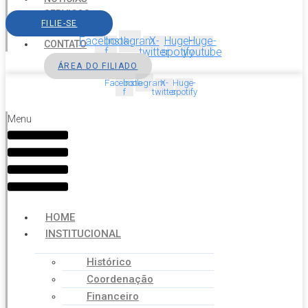
SERVIÇOS
FILIE-SE
AGENDA
Facebook-
Instagram
X-
Huge-
Huge-
CONTATO
f
twitter
spotify
youtube
ÁREA DO FILIADO
Facebook-
Instagram
X-
Huge-
f
twitter
spotify
Menu
HOME
INSTITUCIONAL
Histórico
Coordenação
Financeiro