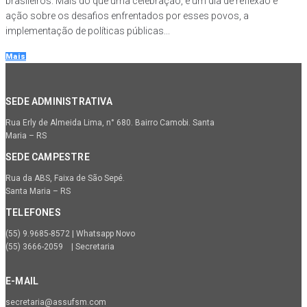
brasileiros. Mais do que uma celebração, é um dia de reflexão e
ação sobre os desafios enfrentados por esses povos, a
implementação de políticas públicas...
Mais
SEDE ADMINISTRATIVA
Rua Erly de Almeida Lima, n° 680. Bairro Camobi. Santa
Maria – RS
SEDE CAMPESTRE
Rua da ABS, Faixa de São Sepé.
Santa Maria – RS
TELEFONES
(55) 9.9685-8572 | Whatsapp Novo
(55) 3666-2059 | Secretaria
E-MAIL
secretaria@assufsm.com