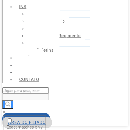
INSTITUCIONAL
Histórico
Coordenação
Financeiro
Estatuto e Regimento
Cartilhas
Boletins
NOTÍCIAS
SERVIÇOS
AGENDA
CONTATO
FILIE-SE
ÁREA DO FILIADO
Exact matches only