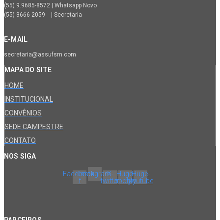
(55) 9.9685-8572 | Whatsapp Novo
(55) 3666-2059 | Secretaria
E-MAIL
secretaria@assufsm.com
MAPA DO SITE
HOME
INSTITUCIONAL
CONVÊNIOS
SEDE CAMPESTRE
CONTATO
NOS SIGA
Facebook-
Instagram
X-
Huge-
Huge-
f
twitter
spotify
youtube
PARCEIROS