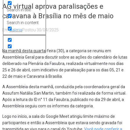
AG virtual aprova paralisações e
Search in title
caravana à Brasília no mês de maio
Search in content
Em
Galeria
Postou
30/04/2025
Na manhã desta quarta-feira (30), a categoria se reuniu em
Assembleia Geral para discutir sobre as ações do calendário de lutas
deliberado na Plenária da Fasubra, realizada virtualmente nos dias
25 e 26 de abril, com indicativo de paralisação para os dias 05, 21 e
22 de maio e Caravana à Brasília.
A Assembleia desta manhã, conduzida pela coordenadora geral da
Assufsm Natália San Martin, também foi realizada de forma virtual.
Após a leitura do ID n° 11 da Fasubra, publicado no dia 29 de abril, a
Assembleia seguiu com os informes da categoria.
Logo no início, a sala do Google Meet atingiu limite máximo de
participantes e então a Assembleia que estava sendo gravada foi
transmitida ao vivo para o canal do Youtube.
Você pode conferir a