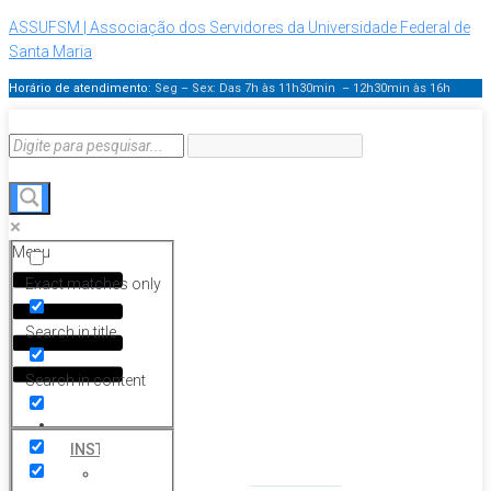
ASSUFSM | Associação dos Servidores da Universidade Federal de
Santa Maria
Horário de atendimento:
Seg – Sex: Das 7h às 11h30min – 12h30min
às 16h
Menu
Exact matches only
Search in title
Search in content
HOME
INSTITUCIONAL
Histórico