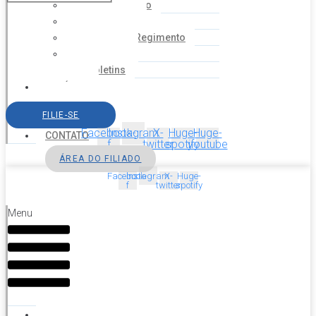
Coordenação
Financeiro
Estatuto e Regimento
Cartilhas
Boletins
NOTÍCIAS
SERVIÇOS
FILIE-SE
AGENDA
Facebook-
Instagram
X-
Huge-
Huge-
CONTATO
f
twitter
spotify
youtube
ÁREA DO FILIADO
Facebook-
Instagram
X-
Huge-
f
twitter
spotify
Menu
HOME