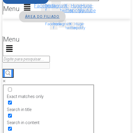
Facebook-
Instagram
X-
Huge-
Huge-
Menu
f
twitter
spotify
youtube
ÁREA DO FILIADO
Facebook-
Instagram
X-
Huge-
f
twitter
spotify
Menu
Exact matches only
Search in title
Search in content