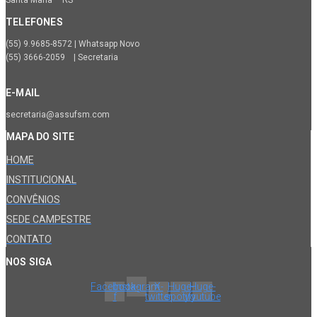
Santa Maria – RS
TELEFONES
(55) 9.9685-8572 | Whatsapp Novo
(55) 3666-2059 | Secretaria
E-MAIL
secretaria@assufsm.com
MAPA DO SITE
HOME
INSTITUCIONAL
CONVÊNIOS
SEDE CAMPESTRE
CONTATO
NOS SIGA
Facebook-
Instagram
X-
Huge-
Huge-
f
twitter
spotify
youtube