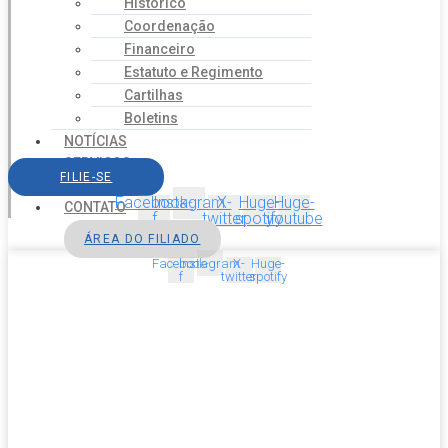
Histórico
Coordenação
Financeiro
Estatuto e Regimento
Cartilhas
Boletins
NOTÍCIAS
SERVIÇOS
FILIE-SE
AGENDA
Facebook-
Instagram
X-
Huge-
Huge-
CONTATO
f
twitter
spotify
youtube
ÁREA DO FILIADO
Facebook-
Instagram
X-
Huge-
f
twitter
spotify