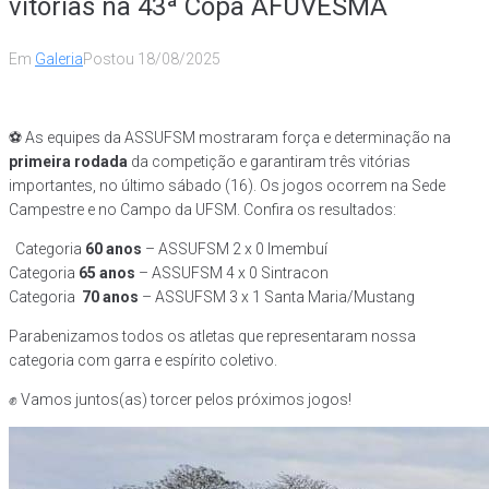
vitórias na 43ª Copa AFUVESMA
Em
Galeria
Postou
18/08/2025
⚽ As equipes da ASSUFSM mostraram força e determinação na
primeira rodada
da competição e garantiram três vitórias
importantes, no último sábado (16). Os jogos ocorrem na Sede
Campestre e no Campo da UFSM. Confira os resultados:
Categoria
60 anos
– ASSUFSM 2 x 0 Imembuí
Categoria
65 anos
– ASSUFSM 4 x 0 Sintracon
Categoria
70 anos
– ASSUFSM 3 x 1 Santa Maria/Mustang
Parabenizamos todos os atletas que representaram nossa
categoria com garra e espírito coletivo.
✊ Vamos juntos(as) torcer pelos próximos jogos!