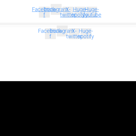
Facebook-
Instagram
X-
Huge-
Huge-
f
twitter
spotify
youtube
Facebook-
Instagram
X-
Huge-
f
twitter
spotify