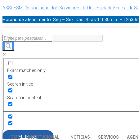
ASSUFSM | Associação dos Servidores da Universidade Federal de Sa
Horário de atendimento:
Seg – Sex: Das 7h às 11h30min – 12h30
Exact matches only
Search in title
Search in content
FILIE-SE
HOME
INSTITUCIONAL
NOTÍCIAS
SERVIÇOS
AGEN