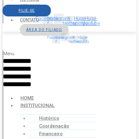
SERVIÇOS
FILIE-SE
AGENDA
Facebook-
Instagram
X-
Huge-
Huge-
CONTATO
f
twitter
spotify
youtube
ÁREA DO FILIADO
Facebook-
Instagram
X-
Huge-
f
twitter
spotify
Menu
HOME
INSTITUCIONAL
Histórico
Coordenação
Financeiro