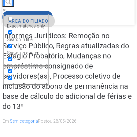
FILIE-SE
ÁREA DO FILIADO
Exact matches only
Informes Jurídicos: Remoção no
Search in title
Serviço Público, Regras atualizadas do
Search in content
Estágio Probatório, Mudanças no
empréstimo consignado de
servidores(as), Processo coletivo de
inclusão do abono de permanência na
base de cálculo do adicional de férias e
do 13º
Em
Sem categoria
Postou
28/05/2026