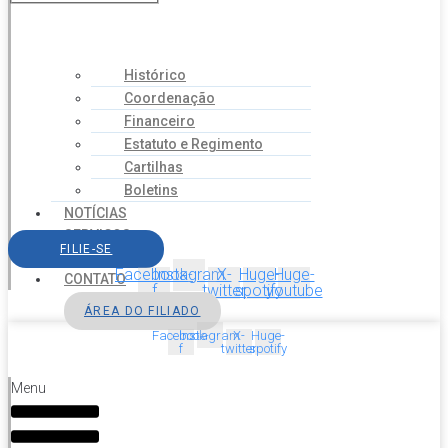
Histórico
Coordenação
Financeiro
Estatuto e Regimento
Cartilhas
Boletins
NOTÍCIAS
SERVIÇOS
FILIE-SE
AGENDA
Facebook-
Instagram
X-
Huge-
Huge-
CONTATO
f
twitter
spotify
youtube
ÁREA DO FILIADO
Facebook-
Instagram
X-
Huge-
f
twitter
spotify
Menu