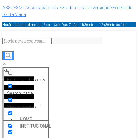
ASSUFSM | Associação dos Servidores da Universidade Federal de
Santa Maria
Horário de atendimento:
Seg – Sex: Das 7h às 11h30min – 12h30min
às 16h
Menu
Exact matches only
Search in title
Search in content
HOME
INSTITUCIONAL