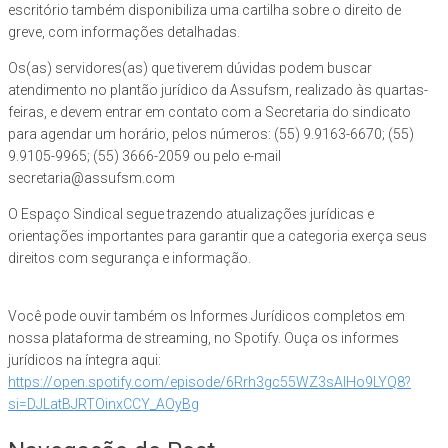
escritório também disponibiliza uma cartilha sobre o direito de
greve, com informações detalhadas.
Os(as) servidores(as) que tiverem dúvidas podem buscar
atendimento no plantão jurídico da Assufsm, realizado às quartas-
feiras, e devem entrar em contato com a Secretaria do sindicato
para agendar um horário, pelos números: (55) 9.9163-6670; (55)
9.9105-9965; (55) 3666-2059 ou pelo e-mail
secretaria@assufsm.com
O Espaço Sindical segue trazendo atualizações jurídicas e
orientações importantes para garantir que a categoria exerça seus
direitos com segurança e informação.
Você pode ouvir também os Informes Jurídicos completos em
nossa plataforma de streaming, no Spotify. Ouça os informes
jurídicos na íntegra aqui:
https://open.spotify.com/episode/6Rrh3gc55WZ3sAlHo9LYQ8?
si=DJLatBJRTOinxCCY_AOyBg