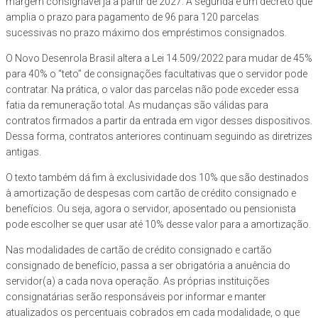
margem consignável já a partir de 2027. A segunda é um decreto que
amplia o prazo para pagamento de 96 para 120 parcelas
sucessivas no prazo máximo dos empréstimos consignados.
O Novo Desenrola Brasil altera a Lei 14.509/2022 para mudar de 45%
para 40% o “teto” de consignações facultativas que o servidor pode
contratar. Na prática, o valor das parcelas não pode exceder essa
fatia da remuneração total. As mudanças são válidas para
contratos firmados a partir da entrada em vigor desses dispositivos.
Dessa forma, contratos anteriores continuam seguindo as diretrizes
antigas.
O texto também dá fim à exclusividade dos 10% que são destinados
à amortização de despesas com cartão de crédito consignado e
benefícios. Ou seja, agora o servidor, aposentado ou pensionista
pode escolher se quer usar até 10% desse valor para a amortização.
Nas modalidades de cartão de crédito consignado e cartão
consignado de benefício, passa a ser obrigatória a anuência do
servidor(a) a cada nova operação. As próprias instituições
consignatárias serão responsáveis por informar e manter
atualizados os percentuais cobrados em cada modalidade, o que