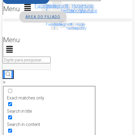
Facebook-
Instagram
X-
Huge-
Huge-
Menu
f
twitter
spotify
youtube
ÁREA DO FILIADO
Facebook-
Instagram
X-
Huge-
f
twitter
spotify
Menu
Exact matches only
Search in title
Search in content