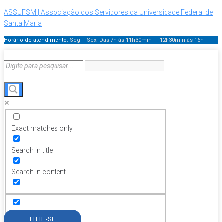
ASSUFSM | Associação dos Servidores da Universidade Federal de
Santa Maria
Horário de atendimento:
Seg – Sex: Das 7h às 11h30min – 12h30min
às 16h
Exact matches only
Search in title
Search in content
FILIE-SE