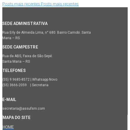
Posts mais recentes
Posts mais recentes
SEDE ADMINISTRATIVA
Rua Erly de Almeida Lima, n° 680. Bairro Camobi. Santa
Maria – RS
SEDE CAMPESTRE
Rua da ABS, Faixa de São Sepé.
Santa Maria – RS
TELEFONES
(55) 9.9685-8572 | Whatsapp Novo
(55) 3666-2059 | Secretaria
E-MAIL
secretaria@assufsm.com
MAPA DO SITE
HOME