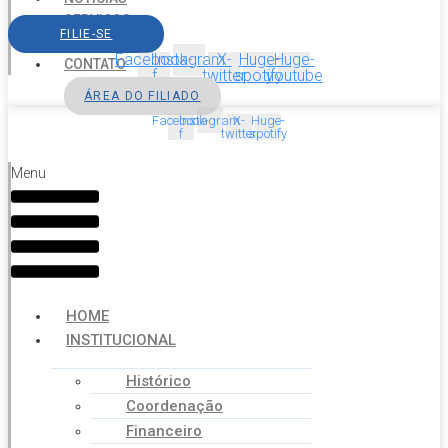
SERVIÇOS
FILIE-SE
AGENDA
Facebook-
Instagram
X-
Huge-
Huge-
CONTATO
f
twitter
spotify
youtube
ÁREA DO FILIADO
Facebook-
Instagram
X-
Huge-
f
twitter
spotify
Menu
HOME
INSTITUCIONAL
Histórico
Coordenação
Financeiro