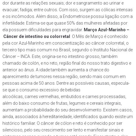
dor durante as relações sexuais; dor e sangramento ao urinar e
evacuar; fadiga; entre outros. Com isso, surgem as cólicas intensas
e os incômodos. Além disso, a Endometriose possui ligação com a
infertilidade. Estima-se que quase 50% das mulheres afetadas por
ela possuem dificuldades para engravidar.
Março Azul-Marinho –
Câncer de intestino ou colorretal
O Mês de Março é conhecido
pela cor Azul-Marinho em conscientização ao câncer colorretal, o
terceiro tipo mais comum no Brasil, segundo o Instituto Nacional de
Câncer – INCA. Este, origina-se no intestino grosso, também
chamado de colón, e no reto, região final do nosso trato digestivo e
anterior ao ânus. A idade também aumenta a chance do
aparecimento de tumores nessa região, sendo mais comum em
pessoas acima de 50 anos. Dentre as possíveis causas, especula-
se que o consumo excessivo de bebidas
alcoólicas, carnes vermelhas, embutidos e carnes processadas,
além do baixo consumo de frutas, legumes e cereais integrais,
aumentam a probabilidade do seu desenvolvimento. Existem casos,
ainda, associados à hereditariedade, identificados quando existe um
histórico familiar. O câncer de cólon e reto é conhecido por ser
silencioso, pelo seu crescimento ser lento e manifestar sinais e