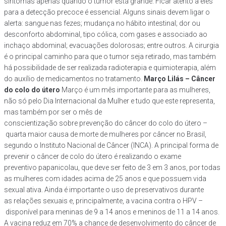
sintomas apenas quando o tumor está grande. Ficar atento a eles
para a detecção precoce é essencial. Alguns sinais devem ligar o
alerta: sangue nas fezes; mudança no hábito intestinal; dor ou
desconforto abdominal, tipo cólica, com gases e associado ao
inchaço abdominal; evacuações dolorosas; entre outros. A cirurgia
é o principal caminho para que o tumor seja retirado, mas também
há possibilidade de ser realizada radioterapia e quimioterapia, além
do auxílio de medicamentos no tratamento.
Março Lilás – Câncer
do colo do útero
Março é um mês importante para as mulheres,
não só pelo Dia Internacional da Mulher e tudo que este representa,
mas também por ser o mês de
conscientização sobre prevenção do câncer do colo do útero –
quarta maior causa de morte de mulheres por câncer no Brasil,
segundo o Instituto Nacional de Câncer (INCA). A principal forma de
prevenir o câncer de colo do útero é realizando o exame
preventivo papanicolau, que deve ser feito de 3 em 3 anos, por todas
as mulheres com idades acima de 25 anos e que possuem vida
sexual ativa. Ainda é importante o uso de preservativos durante
as relações sexuais e, principalmente, a vacina contra o HPV –
disponível para meninas de 9 a 14 anos e meninos de 11 a 14 anos.
A vacina reduz em 70% a chance de desenvolvimento do câncer de