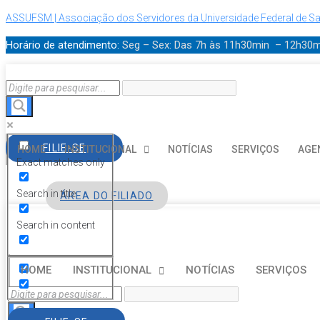
ASSUFSM | Associação dos Servidores da Universidade Federal de Sa
Horário de atendimento:
Seg – Sex: Das 7h às 11h30min – 12h30
FILIE-SE
HOME
INSTITUCIONAL
NOTÍCIAS
SERVIÇOS
AGE
Exact matches only
Search in title
ÁREA DO FILIADO
Search in content
HOME
INSTITUCIONAL
NOTÍCIAS
SERVIÇOS