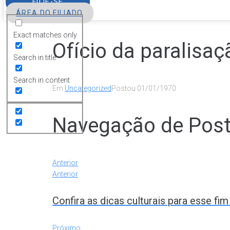
FILIE-SE
ÁREA DO FILIADO
Exact matches only
Ofício da paralisa
Search in title
Search in content
Em
Uncategorized
Postou
01/01/1970
Navegação de Pos
Anterior
Anterior
Confira as dicas culturais para esse f
Próximo