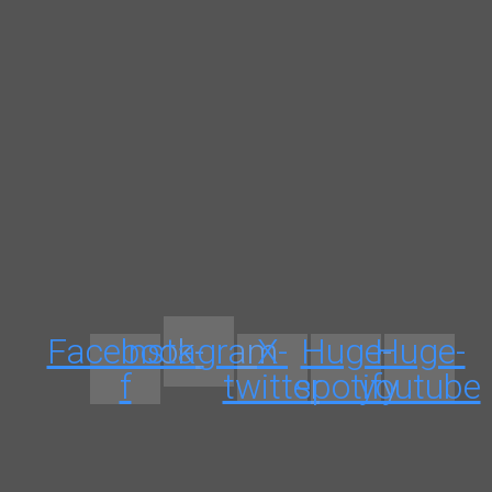
Facebook-
Instagram
X-
Huge-
Huge-
f
twitter
spotify
youtube