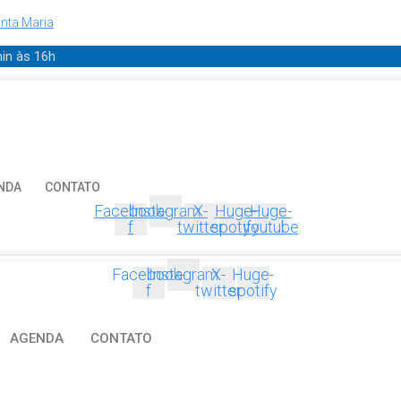
nta Maria
min
às 16h
NDA
CONTATO
Facebook-
Instagram
X-
Huge-
Huge-
f
twitter
spotify
youtube
Facebook-
Instagram
X-
Huge-
f
twitter
spotify
AGENDA
CONTATO