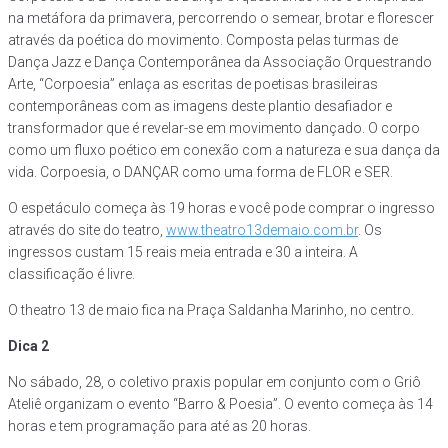
na metáfora da primavera, percorrendo o semear, brotar e florescer
através da poética do movimento. Composta pelas turmas de
Dança Jazz e Dança Contemporânea da Associação Orquestrando
Arte, “Corpoesia” enlaça as escritas de poetisas brasileiras
contemporâneas com as imagens deste plantio desafiador e
transformador que é revelar-se em movimento dançado. O corpo
como um fluxo poético em conexão com a natureza e sua dança da
vida. Corpoesia, o DANÇAR como uma forma de FLOR e SER.
O espetáculo começa às 19 horas e você pode comprar o ingresso
através do site do teatro,
www.theatro13demaio.com.br
. Os
ingressos custam 15 reais meia entrada e 30 a inteira. A
classificação é livre.
O theatro 13 de maio fica na Praça Saldanha Marinho, no centro.
Dica 2
No sábado, 28, o coletivo praxis popular em conjunto com o Griô
Ateliê organizam o evento “Barro & Poesia”. O evento começa às 14
horas e tem programação para até as 20 horas.