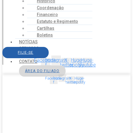
Histórico
Coordenação
Financeiro
Estatuto e Regimento
Cartilhas
Boletins
NOTÍCIAS
SERVIÇOS
FILIE-SE
AGENDA
Facebook-
Instagram
X-
Huge-
Huge-
CONTATO
f
twitter
spotify
youtube
ÁREA DO FILIADO
Facebook-
Instagram
X-
Huge-
f
twitter
spotify