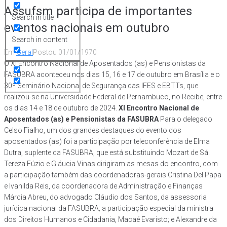
Assufsm participa de importantes
Search in title
eventos nacionais em outubro
Search in content
Em
Geral
Postou
01/01/1970
O XI Encontro Nacional de Aposentados (as) e Pensionistas da
FASUBRA aconteceu nos dias 15, 16 e 17 de outubro em Brasília e o
30º Seminário Nacional de Segurança das IFES e EBTTs, que
realizou-se na Universidade Federal de Pernambuco, no Recibe, entre
os dias 14 e 18 de outubro de 2024.
XI Encontro Nacional de
Aposentados (as) e Pensionistas da FASUBRA
Para o delegado
Celso Fialho, um dos grandes destaques do evento dos
aposentados (as) foi a participação por teleconferência de Elma
Dutra, suplente da FASUBRA, que está substituindo Mozart de Sá.
Tereza Fúzio e Gláucia Vinas dirigiram as mesas do encontro, com
a participação também das coordenadoras-gerais Cristina Del Papa
e Ivanilda Reis, da coordenadora de Administração e Finanças
Márcia Abreu, do advogado Cláudio dos Santos, da assessoria
jurídica nacional da FASUBRA; a participação especial da ministra
dos Direitos Humanos e Cidadania, Macaé Evaristo; e Alexandre da