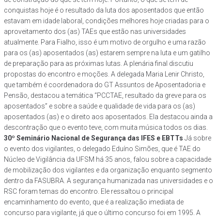
conquistas hoje é o resultado da luta dos aposentados que então
estavam em idade laboral, condições melhores hoje criadas para o
aproveitamento dos (as) TAEs que estão nas universidades
atualmente. Para Fialho, isso é um motivo de orgulho e uma razão
para os (as) aposentados (as) estarem sempre na luta e um gatilho
de preparação para as próximas lutas. A plenária final discutiu
propostas do encontro e moções. A delegada Maria Lenir Christo,
que também é coordenadora do GT Assuntos de Aposentadoria e
Pensão, destacou a temática “PCCTAE, resultado da greve para os
aposentados” e sobre a saúde e qualidade de vida para os (as)
aposentados (as) e o direito aos aposentados. Ela destacou ainda a
descontração que o evento teve, com muita música todos os dias.
30º Seminário Nacional de Segurança das IFES e EBTTs
Já sobre
o evento dos vigilantes, o delegado Eduíno Simões, que é TAE do
Núcleo de Vigilância da UFSM há 35 anos, falou sobre a capacidade
de mobilização dos vigilantes e da organização enquanto segmento
dentro da FASUBRA. A segurança humanizada nas universidades e o
RSC foram temas do encontro. Ele ressaltou o principal
encaminhamento do evento, que é a realização imediata de
concurso para vigilante, já que o último concurso foi em 1995. A