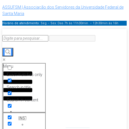
ASSUFSM | Associação dos Servidores da Universidade Federal de
Santa Maria
Horário de atendimento:
Seg – Sex: Das 7h às 11h30min – 12h30min
às 16h
Menu
Exact matches only
Search in title
Search in content
HOME
INSTITUCIONAL
Histórico