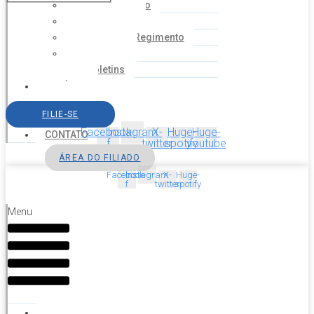
Coordenação
Financeiro
Estatuto e Regimento
Cartilhas
Boletins
NOTÍCIAS
SERVIÇOS
FILIE-SE
AGENDA
Facebook-
Instagram
X-
Huge-
Huge-
CONTATO
f
twitter
spotify
youtube
ÁREA DO FILIADO
Facebook-
Instagram
X-
Huge-
f
twitter
spotify
Menu
HOME