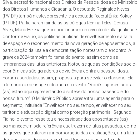
Silva, secretário nacional dos Direitos da Pessoa Idosa do Ministério
dos Direitos Humanos e Cidadania. O deputado Reginaldo Neves
(PV-DF) também esteve presente e a deputada federal Érika Kokay
(PT-DF). Participaram ainda as psicólogas Regina Teles, Gerusa
Alves, Maria Helena que propocionaram um evento de alta qualidade.
Conforme Fialho, as políticas públicas de envelhecimento e a falta
de espaço e o reconhecimento da nova geração de aposentados, a
participação da luta e a democratização nortearam o encontro. A
greve de 2024 também foi tema do evento, assim como as
lembranças das lutas anteriores. Notou-se que as condições socio-
econômicas são geradoras de violência contra a pessoa idosa.
Foram abordadas, assim, propostas para se evitar o etarismo. Ele
relembrou a mensagem deixada no evento: “Vocês, aposentados
(as) estão aqui representando a síntese do nosso passado e do
nosso futuro”. O Ministério Público apresentou uma agenda para o
segmento, intitulada “Envelhecer no seu tempo, envelhecer no seu
território e educação digital como proteção patrimonial. Segundo
Fialho, o evento ressaltou a necessidade dos aposentados (as)
permanecerem pela referência que trazem de lutas passadas, como
as greves que trataram a incorporação das gratificações, uma luta
de construção do que se tem hoje. Portanto, o que se tem de