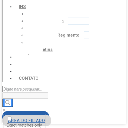
INSTITUCIONAL
Histórico
Coordenação
Financeiro
Estatuto e Regimento
Cartilhas
Boletins
NOTÍCIAS
SERVIÇOS
AGENDA
CONTATO
FILIE-SE
ÁREA DO FILIADO
Exact matches only