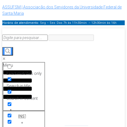
ASSUFSM | Associação dos Servidores da Universidade Federal de
Santa Maria
Horário de atendimento:
Seg – Sex: Das 7h às 11h30min – 12h30min
às 16h
Menu
Exact matches only
Search in title
Search in content
HOME
INSTITUCIONAL
Histórico