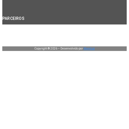
PARCEIROS
Copyright ® 2026 – Desenvolvido por
Manduá