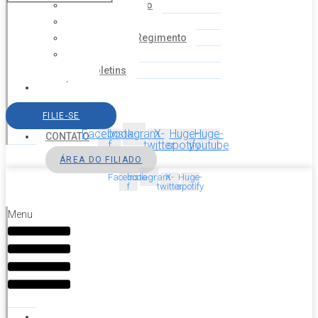
Coordenação
Financeiro
Estatuto e Regimento
Cartilhas
Boletins
NOTÍCIAS
SERVIÇOS
FILIE-SE
AGENDA
Facebook-
Instagram
X-
Huge-
Huge-
CONTATO
f
twitter
spotify
youtube
ÁREA DO FILIADO
Facebook-
Instagram
X-
Huge-
f
twitter
spotify
Menu
HOME