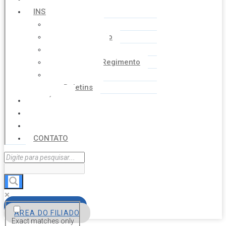
INSTITUCIONAL
Histórico
Coordenação
Financeiro
Estatuto e Regimento
Cartilhas
Boletins
NOTÍCIAS
SERVIÇOS
AGENDA
CONTATO
FILIE-SE
ÁREA DO FILIADO
Exact matches only