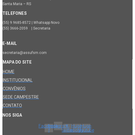
Santa Maria – RS
TELEFONES
(55) 9.9685-8572 | Whatsapp Novo
(55) 3666-2059 | Secretaria
E-MAIL
secretaria@assufsm.com
MAPA DO SITE
HOME
INSTITUCIONAL
CONVÊNIOS
SEDE CAMPESTRE
CONTATO
NOS SIGA
Facebook-
Instagram
X-
Huge-
Huge-
f
twitter
spotify
youtube