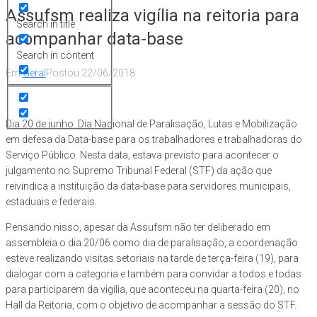
Assufsm realiza vigília na reitoria para
Search in title
acompanhar data-base
Search in content
Em
Geral
Postou
22/06/2018
Dia 20 de junho. Dia Nacional de Paralisação, Lutas e Mobilização
em defesa da Data-base para os trabalhadores e trabalhadoras do
Serviço Público. Nesta data, estava previsto para acontecer o
julgamento no Supremo Tribunal Federal (STF) da ação que
reivindica a instituição da data-base para servidores municipais,
estaduais e federais.
Pensando nisso, apesar da Assufsm não ter deliberado em
assembleia o dia 20/06 como dia de paralisação, a coordenação
esteve realizando visitas setoriais na tarde de terça-feira (19), para
dialogar com a categoria e também para convidar a todos e todas
para participarem da vigília, que aconteceu na quarta-feira (20), no
Hall da Reitoria, com o objetivo de acompanhar a sessão do STF.