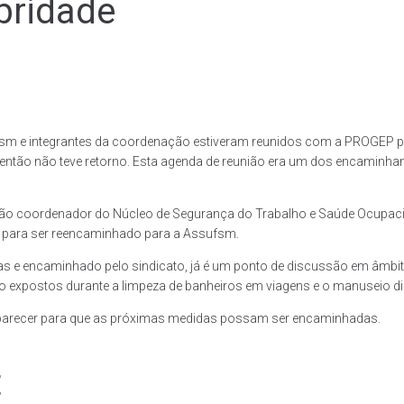
bridade
ufsm e integrantes da coordenação estiveram reunidos com a PROGEP pa
então não teve retorno. Esta agenda de reunião era um dos encaminham
ção coordenador do Núcleo de Segurança do Trabalho e Saúde Ocupacion
a para ser reencaminhado para a Assufsm.
tas e encaminhado pelo sindicato, já é um ponto de discussão em âmbito
tão expostos durante a limpeza de banheiros em viagens e o manuseio 
parecer para que as próximas medidas possam ser encaminhadas.
t