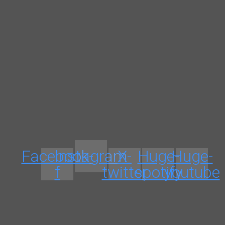
Facebook-
Instagram
X-
Huge-
Huge-
f
twitter
spotify
youtube