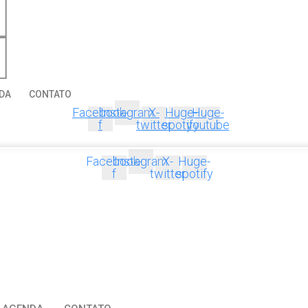
DA
CONTATO
Facebook-
Instagram
X-
Huge-
Huge-
f
twitter
spotify
youtube
Facebook-
Instagram
X-
Huge-
f
twitter
spotify