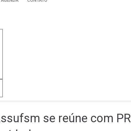
AGENDA
CONTATO
Assufsm se reúne com P