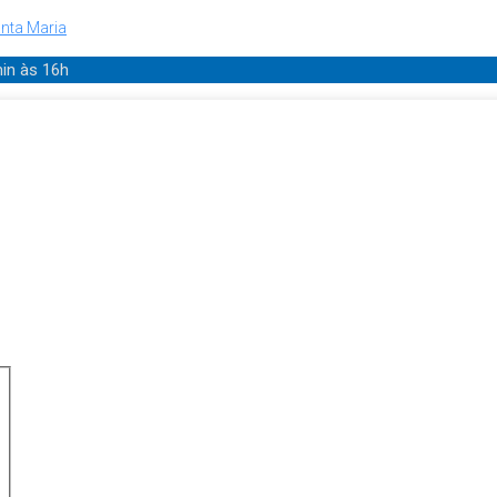
nta Maria
min
às 16h