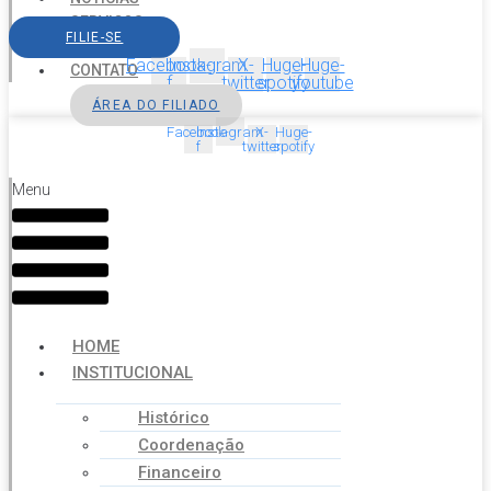
SERVIÇOS
FILIE-SE
AGENDA
Facebook-
Instagram
X-
Huge-
Huge-
CONTATO
f
twitter
spotify
youtube
ÁREA DO FILIADO
Facebook-
Instagram
X-
Huge-
f
twitter
spotify
Menu
HOME
INSTITUCIONAL
Histórico
Coordenação
Financeiro