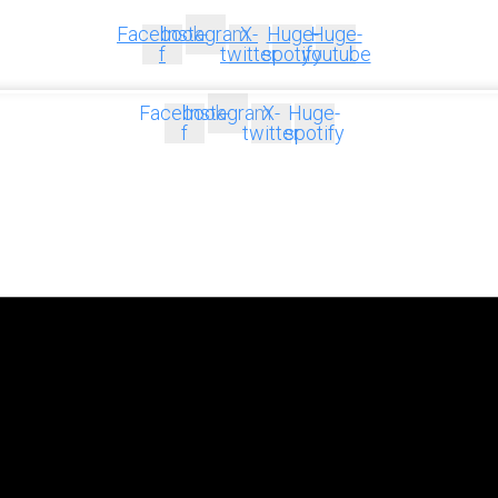
Facebook-
Instagram
X-
Huge-
Huge-
f
twitter
spotify
youtube
Facebook-
Instagram
X-
Huge-
f
twitter
spotify