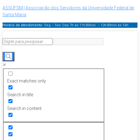
ASSUFSM | Associação dos Servidores da Universidade Federal de
Santa Maria
Horário de atendimento:
Seg – Sex: Das 7h às 11h30min – 12h30min
às 16h
Exact matches only
Search in title
Search in content