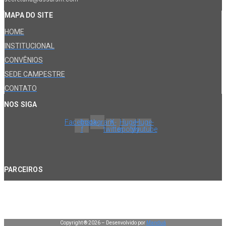
MAPA DO SITE
HOME
INSTITUCIONAL
CONVÊNIOS
SEDE CAMPESTRE
CONTATO
NOS SIGA
Facebook-
Instagram
X-
Huge-
Huge-
f
twitter
spotify
youtube
PARCEIROS
Copyright ® 2026 – Desenvolvido por
Manduá