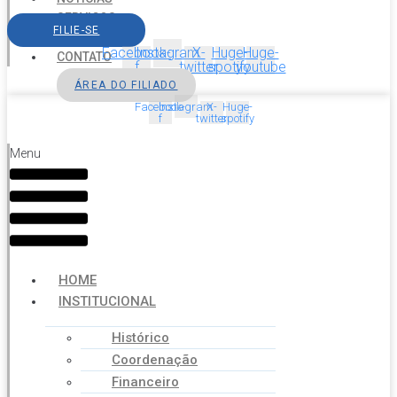
SERVIÇOS
FILIE-SE
AGENDA
Facebook-
Instagram
X-
Huge-
Huge-
CONTATO
f
twitter
spotify
youtube
ÁREA DO FILIADO
Facebook-
Instagram
X-
Huge-
f
twitter
spotify
Menu
HOME
INSTITUCIONAL
Histórico
Coordenação
Financeiro