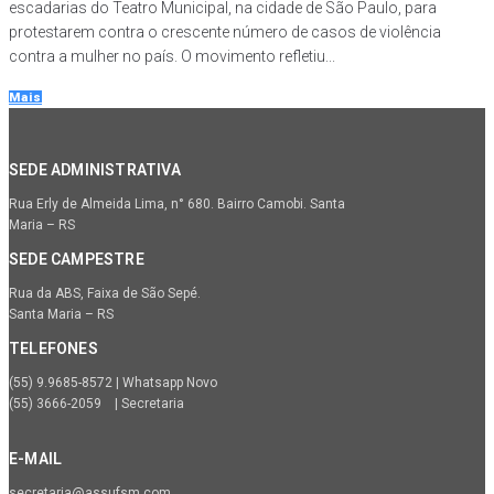
escadarias do Teatro Municipal, na cidade de São Paulo, para
protestarem contra o crescente número de casos de violência
contra a mulher no país. O movimento refletiu...
Mais
SEDE ADMINISTRATIVA
Rua Erly de Almeida Lima, n° 680. Bairro Camobi. Santa
Maria – RS
SEDE CAMPESTRE
Rua da ABS, Faixa de São Sepé.
Santa Maria – RS
TELEFONES
(55) 9.9685-8572 | Whatsapp Novo
(55) 3666-2059 | Secretaria
E-MAIL
secretaria@assufsm.com