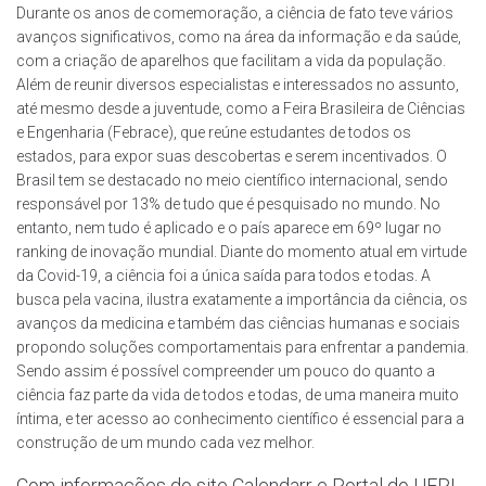
Durante os anos de comemoração, a ciência de fato teve vários
avanços significativos, como na área da informação e da saúde,
com a criação de aparelhos que facilitam a vida da população.
Além de reunir diversos especialistas e interessados no assunto,
até mesmo desde a juventude, como a Feira Brasileira de Ciências
e Engenharia (Febrace), que reúne estudantes de todos os
estados, para expor suas descobertas e serem incentivados. O
Brasil tem se destacado no meio científico internacional, sendo
responsável por 13% de tudo que é pesquisado no mundo. No
entanto, nem tudo é aplicado e o país aparece em 69º lugar no
ranking de inovação mundial. Diante do momento atual em virtude
da Covid-19, a ciência foi a única saída para todos e todas. A
busca pela vacina, ilustra exatamente a importância da ciência, os
avanços da medicina e também das ciências humanas e sociais
propondo soluções comportamentais para enfrentar a pandemia.
Sendo assim é possível compreender um pouco do quanto a
ciência faz parte da vida de todos e todas, de uma maneira muito
íntima, e ter acesso ao conhecimento científico é essencial para a
construção de um mundo cada vez melhor.
Com informações do site Calendarr e Portal do UFPI