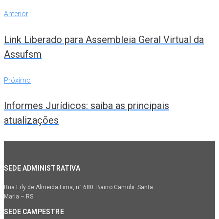
Navegação
Anterior
Anterior
de
Link Liberado para Assembleia Geral Virtual da
Post
Assufsm
Próximo
Próximo
Informes Jurídicos: saiba as principais
atualizações
SEDE ADMINISTRATIVA
Rua Erly de Almeida Lima, n° 680. Bairro Camobi. Santa
Maria – RS
SEDE CAMPESTRE