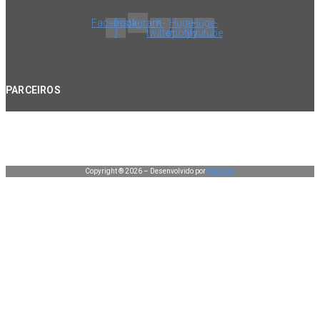
Facebook-
Instagram
X-
Huge-
Huge-
f
twitter
spotify
youtube
PARCEIROS
Copyright ® 2026 – Desenvolvido por
Manduá