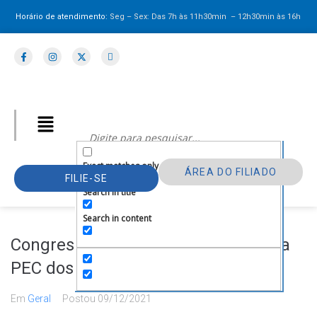
Horário de atendimento:
Seg – Sex: Das 7h às 11h30min – 12h30min
às 16h
Exact matches only
ÁREA DO FILIADO
FILIE-SE
Search in title
Search in content
Congresso divulga primeira parte da
PEC dos Precatórios
Em
Geral
Postou
09/12/2021