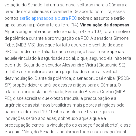
votação do Senado, há uma semana, voltaram para a Câmara e
terão de ser analisadas novamente. De acordo com Lira, esses
pontos
serão apensados a outra PEC
sobre o assunto e serão
apreciados na próxima terça-feira (14).
Vinculação de despesas
Alguns artigos alterados pelo Senado, o 4º e o 107, foram motivo
de polêmica durante a promulgação da PEC. A senadora Simone
Tebet (MDB-MS) disse que foi feito acordo no sentido de que a
PEC só poderia ser fatiada caso o espaço fiscal fosse apenas
aquele vinculado à seguridade social, o que, segundo ela, não teria
ocorrido. Segundo o senador Alessandro Vieira (Cidadania-SE),
milhões de brasileiros seriam prejudicados com a eventual
desvinculação. Diante da polêmica, o senador José Anibal (PSDB-
SP) propôs deixar a análise desses artigos para a Câmara. O
relator da proposta no Senado, Fernando Bezerra Coelho (MDB-
PE), disse acreditar que o texto traduziu a preocupação e a
urgência de assistir aos brasileiros mais pobres atingidos pela
pandemia de covid-19. “Tenho absoluta certeza de que as
inovações serão apoiadas, sobretudo aquela que é a
preocupação central: a vinculação do espaço fiscal aberto”, disse
e seguiu: “Nós, do Senado, vinculamos todo esse espaço fiscal