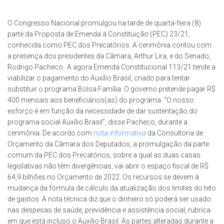
O Congresso Nacional promulgou na tarde de quarta-feira (8)
parte da Proposta de Emenda à Constituição (PEC) 23/21,
conhecida como PEC dos Precatórios. A cerimônia contou com
a presença dos presidentes da Câmara, Arthur Lira, e do Senado,
Rodrigo Pacheco.
A agora Emenda Constitucional 113/21 tende a
viabilizar o pagamento do Auxílio Brasil, criado para tentar
substituir o programa Bolsa Família. O governo pretende pagar R$
400 mensais aos beneficiários(as) do programa. “O nosso
esforço é em função da necessidade de dar sustentação do
programa social Auxílio Brasil”, disse Pacheco, durante a
cerimônia. De acordo com
nota informativa
da Consultoria de
Orçamento da Câmara dos Deputados, a promulgação da parte
comum da PEC dos Precatórios, sobre a qual as duas casas
legislativas não têm divergências, vai abrir o espaço fiscal de R$
64,9 bilhões no Orçamento de 2022. Os recursos se devem à
mudança da fórmula de cálculo da atualização dos limites do teto
de gastos. A nota técnica diz que o dinheiro só poderá ser usado
nas despesas de saúde, previdência e assistência social, rubrica
em que está incluso o Auxílio Brasil. As partes alteradas durante a