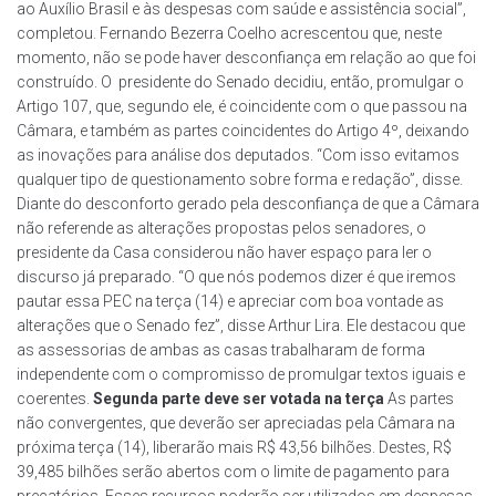
ao Auxílio Brasil e às despesas com saúde e assistência social”,
completou. Fernando Bezerra Coelho acrescentou que, neste
momento, não se pode haver desconfiança em relação ao que foi
construído. O presidente do Senado decidiu, então, promulgar o
Artigo 107, que, segundo ele, é coincidente com o que passou na
Câmara, e também as partes coincidentes do Artigo 4º, deixando
as inovações para análise dos deputados. “Com isso evitamos
qualquer tipo de questionamento sobre forma e redação”, disse.
Diante do desconforto gerado pela desconfiança de que a Câmara
não referende as alterações propostas pelos senadores, o
presidente da Casa considerou não haver espaço para ler o
discurso já preparado. “O que nós podemos dizer é que iremos
pautar essa PEC na terça (14) e apreciar com boa vontade as
alterações que o Senado fez”, disse Arthur Lira. Ele destacou que
as assessorias de ambas as casas trabalharam de forma
independente com o compromisso de promulgar textos iguais e
coerentes.
Segunda parte deve ser votada na terça
As partes
não convergentes, que deverão ser apreciadas pela Câmara na
próxima terça (14), liberarão mais R$ 43,56 bilhões. Destes, R$
39,485 bilhões serão abertos com o limite de pagamento para