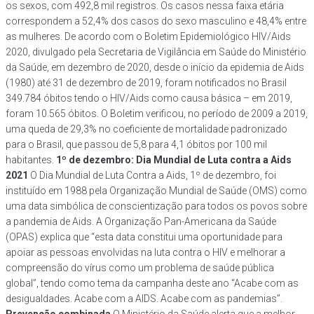
os sexos, com 492,8 mil registros. Os casos nessa faixa etária
correspondem a 52,4% dos casos do sexo masculino e 48,4% entre
as mulheres. De acordo com o Boletim Epidemiológico HIV/Aids
2020, divulgado pela Secretaria de Vigilância em Saúde do Ministério
da Saúde, em dezembro de 2020, desde o início da epidemia de Aids
(1980) até 31 de dezembro de 2019, foram notificados no Brasil
349.784 óbitos tendo o HIV/Aids como causa básica – em 2019,
foram 10.565 óbitos. O Boletim verificou, no período de 2009 a 2019,
uma queda de 29,3% no coeficiente de mortalidade padronizado
para o Brasil, que passou de 5,8 para 4,1 óbitos por 100 mil
habitantes.
1º de dezembro: Dia Mundial de Luta contra a Aids
2021
O Dia Mundial de Luta Contra a Aids, 1º de dezembro, foi
instituído em 1988 pela Organização Mundial de Saúde (OMS) como
uma data simbólica de conscientização para todos os povos sobre
a pandemia de Aids. A Organização Pan-Americana da Saúde
(OPAS) explica que “esta data constitui uma oportunidade para
apoiar as pessoas envolvidas na luta contra o HIV e melhorar a
compreensão do vírus como um problema de saúde pública
global”, tendo como tema da campanha deste ano “Acabe com as
desigualdades. Acabe com a AIDS. Acabe com as pandemias”.