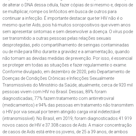
de alterar o DNA dessa célula, fazer cópias de si mesmo e, depois de
se multiplicar, rompe os linfócitos em busca de outros para
continuar a infecção. É importante destacar que ter HIV não é o
mesmo que ter Aids, pois há muitos soropositivos que vivem anos
sem apresentar sintomas e sem desenvolver a doença. O vírus pode
ser transmitido a outras pessoas pelas relações sexuais
desprotegidas, pelo compartilhamento de seringas contaminadas
ou de mãe para filho durante a gravidez e a amamentação, quando
não tomam as devidas medidas de prevenção. Por isso, é essencial
se proteger em todas as situações e fazer regularmente o exame.
Conforme divulgado, em dezembro de 2020, pelo Departamento de
Doenças de Condições Crônicas e Infecções Sexualmente
Transmissíveis do Ministério da Saúde, atualmente, cerca de 920 mil
pessoas vivem com HIV no Brasil. Dessas, 89% foram
diagnosticadas, 77% fazem tratamento com antirretroviral
(medicamentos) e 94% das pessoas em tratamento não transmitem
o HIV por via sexual por terem atingido carga viral indetectável
(intransmissível). No Brasil, em 2019, foram diagnosticados 41.919
novos casos de HIV e 37.308 casos de Aids. A maior concentração
de casos de Aids está entre os jovens, de 25 a 39 anos, de ambos