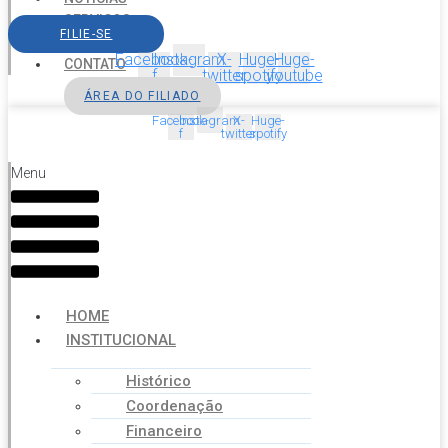
SERVIÇOS
FILIE-SE
AGENDA
Facebook-
Instagram
X-
Huge-
Huge-
CONTATO
f
twitter
spotify
youtube
ÁREA DO FILIADO
Facebook-
Instagram
X-
Huge-
f
twitter
spotify
Menu
HOME
INSTITUCIONAL
Histórico
Coordenação
Financeiro