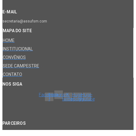
E-MAIL
secretaria@assufsm.com
MAPA DO SITE
HOME
INSTITUCIONAL
CONVÊNIOS
SEDE CAMPESTRE
CONTATO
NOS SIGA
Facebook-
Instagram
X-
Huge-
Huge-
f
twitter
spotify
youtube
PARCEIROS