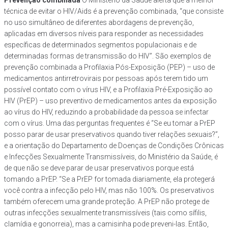
Prevenção combinada
O Ministério da Saúde alerta que a melhor
técnica de evitar o HIV/Aids é a prevenção combinada, “que consiste
no uso simultâneo de diferentes abordagens de prevenção,
aplicadas em diversos níveis para responder as necessidades
específicas de determinados segmentos populacionais e de
determinadas formas de transmissão do HIV”. São exemplos de
prevenção combinada a Profilaxia Pós-Exposição (PEP) – uso de
medicamentos antirretrovirais por pessoas após terem tido um
possível contato com o vírus HIV, e a Profilaxia Pré-Exposição ao
HIV (PrEP) – uso preventivo de medicamentos antes da exposição
ao vírus do HIV, reduzindo a probabilidade da pessoa se infectar
com o vírus. Uma das perguntas frequentes é “Se eu tomar a PrEP
posso parar de usar preservativos quando tiver relações sexuais?”,
e a orientação do Departamento de Doenças de Condições Crônicas
e Infecções Sexualmente Transmissíveis, do Ministério da Saúde, é
de que não se deve parar de usar preservativos porque está
tomando a PrEP. “Se a PrEP for tomada diariamente, ela protegerá
você contra a infecção pelo HIV, mas não 100%. Os preservativos
também oferecem uma grande proteção. A PrEP não protege de
outras infecções sexualmente transmissíveis (tais como sífilis,
clamídia e gonorreia), mas a camisinha pode preveni-las. Então,