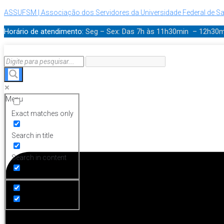
ASSUFSM | Associação dos Servidores da Universidade Federal de Sa
Horário de atendimento:
Seg – Sex: Das 7h às 11h30min – 12h30
Menu
Exact matches only
Search in title
Search in content