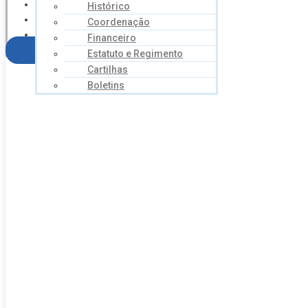
NOTÍCIAS
Histórico
SERVIÇOS
Coordenação
AGENDA
Financeiro
CONTATO
FILIE-SE
Estatuto e Regimento
Cartilhas
Boletins