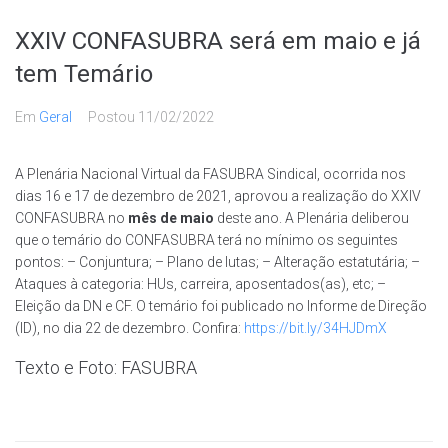
XXIV CONFASUBRA será em maio e já
tem Temário
Em
Geral
Postou
11/02/2022
A Plenária Nacional Virtual da FASUBRA Sindical, ocorrida nos
dias 16 e 17 de dezembro de 2021, aprovou a realização do XXIV
CONFASUBRA no
mês de maio
deste ano. A Plenária deliberou
que o temário do CONFASUBRA terá no mínimo os seguintes
pontos: – Conjuntura; – Plano de lutas; – Alteração estatutária; –
Ataques à categoria: HUs, carreira, aposentados(as), etc; –
Eleição da DN e CF. O temário foi publicado no Informe de Direção
(ID), no dia 22 de dezembro. Confira:
https://bit.ly/34HJDmX
Texto e Foto: FASUBRA