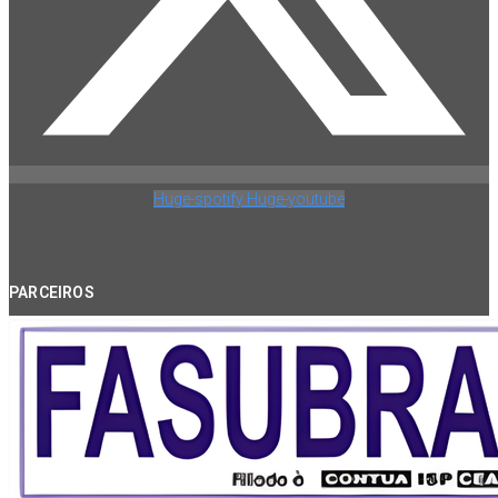
Huge-spotify
Huge-youtube
PARCEIROS