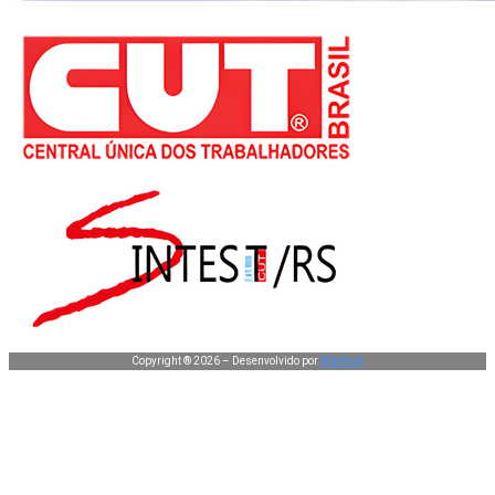
Copyright ® 2026 – Desenvolvido por
Manduá