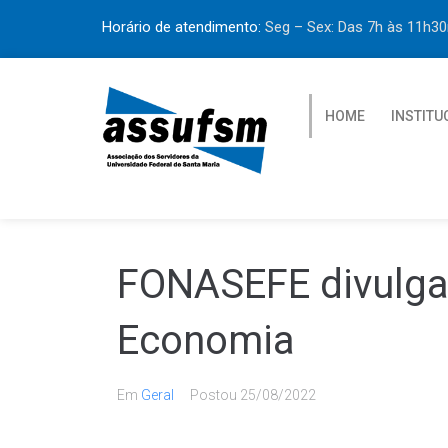
Horário de atendimento:
Seg – Sex: Das 7h às 11h
HOME
INSTITU
FONASEFE divulga 
Economia
Em
Geral
Postou
25/08/2022