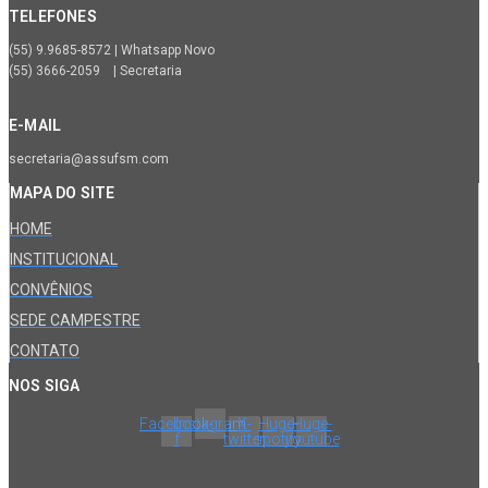
TELEFONES
(55) 9.9685-8572 | Whatsapp Novo
(55) 3666-2059 | Secretaria
E-MAIL
secretaria@assufsm.com
MAPA DO SITE
HOME
INSTITUCIONAL
CONVÊNIOS
SEDE CAMPESTRE
CONTATO
NOS SIGA
Facebook-
Instagram
X-
Huge-
Huge-
f
twitter
spotify
youtube