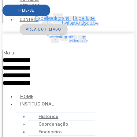
SERVIÇOS
FILIE-SE
AGENDA
Facebook-
Instagram
X-
Huge-
Huge-
CONTATO
f
twitter
spotify
youtube
ÁREA DO FILIADO
Facebook-
Instagram
X-
Huge-
f
twitter
spotify
Menu
HOME
INSTITUCIONAL
Histórico
Coordenação
Financeiro