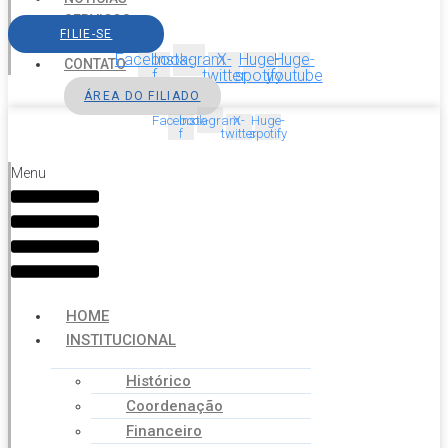
SERVIÇOS
FILIE-SE
AGENDA
Facebook-
Instagram
X-
Huge-
Huge-
CONTATO
f
twitter
spotify
youtube
ÁREA DO FILIADO
Facebook-
Instagram
X-
Huge-
f
twitter
spotify
Menu
HOME
INSTITUCIONAL
Histórico
Coordenação
Financeiro