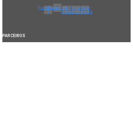
Facebook-
Instagram
X-
Huge-
Huge-
f
twitter
spotify
youtube
PARCEIROS