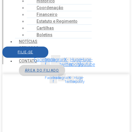
Histórico
Coordenação
Financeiro
Estatuto e Regimento
Cartilhas
Boletins
NOTÍCIAS
SERVIÇOS
FILIE-SE
AGENDA
Facebook-
Instagram
X-
Huge-
Huge-
CONTATO
f
twitter
spotify
youtube
ÁREA DO FILIADO
Facebook-
Instagram
X-
Huge-
f
twitter
spotify