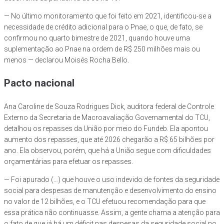
— No último monitoramento que foi feito em 2021, identificou-se a
necessidade de crédito adicional para o Pnae, o que, de fato, se
confirmou no quarto bimestre de 2021, quando houve uma
suplementação ao Pnae na ordem de R$ 250 milhões mais ou
menos — declarou Moisés Rocha Bello.
Pacto nacional
Ana Caroline de Souza Rodrigues Dick, auditora federal de Controle
Externo da Secretaria de Macroavaliação Governamental do TCU,
detalhou os repasses da União por meio do Fundeb. Ela apontou
aumento dos repasses, que até 2026 chegarão a R$ 65 bilhões por
ano. Ela observou, porém, que há a União segue com dificuldades
orçamentárias para efetuar os repasses.
— Foi apurado (…) que houve o uso indevido de fontes da seguridade
social para despesas de manutenção e desenvolvimento do ensino
no valor de 12 bilhões, e o TCU efetuou recomendação para que
essa prática não continuasse. Assim, a gente chama a atenção para
o fato de que já há um déficit nas despesas da seguridade social no