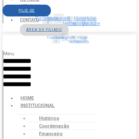
SERVIÇOS
FILIE-SE
AGENDA
Facebook-
Instagram
X-
Huge-
Huge-
CONTATO
f
twitter
spotify
youtube
ÁREA DO FILIADO
Facebook-
Instagram
X-
Huge-
f
twitter
spotify
Menu
HOME
INSTITUCIONAL
Histórico
Coordenação
Financeiro