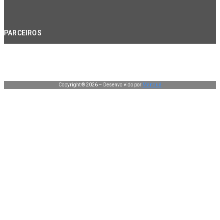
PARCEIROS
Copyright ® 2026 – Desenvolvido por
Manduá