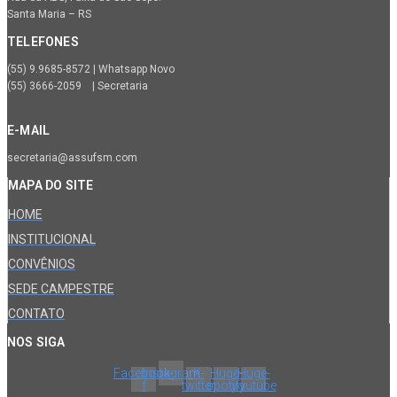
Santa Maria – RS
TELEFONES
(55) 9.9685-8572 | Whatsapp Novo
(55) 3666-2059 | Secretaria
E-MAIL
secretaria@assufsm.com
MAPA DO SITE
HOME
INSTITUCIONAL
CONVÊNIOS
SEDE CAMPESTRE
CONTATO
NOS SIGA
Facebook-
Instagram
X-
Huge-
Huge-
f
twitter
spotify
youtube