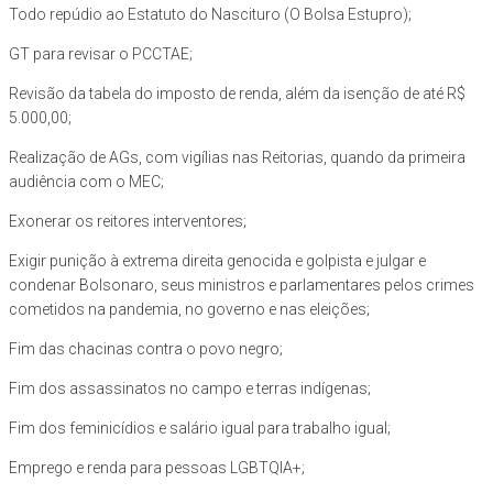
Todo repúdio ao Estatuto do Nascituro (O Bolsa Estupro);
GT para revisar o PCCTAE;
Revisão da tabela do imposto de renda, além da isenção de até R$
5.000,00;
Realização de AGs, com vigílias nas Reitorias, quando da primeira
audiência com o MEC;
Exonerar os reitores interventores;
Exigir punição à extrema direita genocida e golpista e julgar e
condenar Bolsonaro, seus ministros e parlamentares pelos crimes
cometidos na pandemia, no governo e nas eleições;
Fim das chacinas contra o povo negro;
Fim dos assassinatos no campo e terras indígenas;
Fim dos feminicídios e salário igual para trabalho igual;
Emprego e renda para pessoas LGBTQIA+;