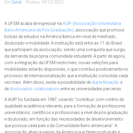
Em
Geral
Postou
19/12/2022
A UFSM acaba de ingressar na
AUIP (Associação Universitária
Ibero-Americana de Pós-Graduação)
, associação que promove
bolsas de estudos na América Ibérica em nível de mestrado,
doutorado e mobilidade. A instituição está entre as 11 do Brasil
que participam da associação, sendo uma conquista que surgiu
da demanda da própria comunidade estudantil. A partir de agora,
com a integração da UFSM neste meio, novas seleções para
mobilidades estarão disponíveis, o que contribui positivamente no
processo de internacionalização que a instituição consolida cada
vez mais. Além disso, existe a possibilidade de
dupla titulação
e
de
doutorados colaborativos
entre as universidades parceiras.
A AUIP foi fundada em 1987, visando “contribuir, com critério de
qualidade acadêmica relevante, para a formação de professores
universitários, científicos e profissionais a nível de pós-graduação
e doutorado, em função das necessidades de desenvolvimento
que possua cada país e da Comunidade Ibero-americana”. A
associação abarca países da América que falam português e