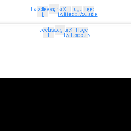
Facebook-
Instagram
X-
Huge-
Huge-
f
twitter
spotify
youtube
Facebook-
Instagram
X-
Huge-
f
twitter
spotify