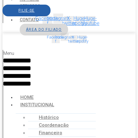
SERVIÇOS
FILIE-SE
AGENDA
Facebook-
Instagram
X-
Huge-
Huge-
CONTATO
f
twitter
spotify
youtube
ÁREA DO FILIADO
Facebook-
Instagram
X-
Huge-
f
twitter
spotify
Menu
HOME
INSTITUCIONAL
Histórico
Coordenação
Financeiro