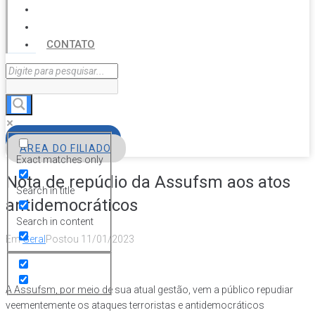
SERVIÇOS
AGENDA
CONTATO
FILIE-SE
ÁREA DO FILIADO
Exact matches only
Nota de repúdio da Assufsm aos atos
Search in title
antidemocráticos
Search in content
Em
Geral
Postou
11/01/2023
A Assufsm, por meio de sua atual gestão, vem a público repudiar
veementemente os ataques terroristas e antidemocráticos