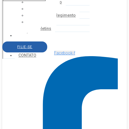
Coordenação
Financeiro
Estatuto e Regimento
Cartilhas
Boletins
NOTÍCIAS
SERVIÇOS
FILIE-SE
AGENDA
Facebook-f
CONTATO