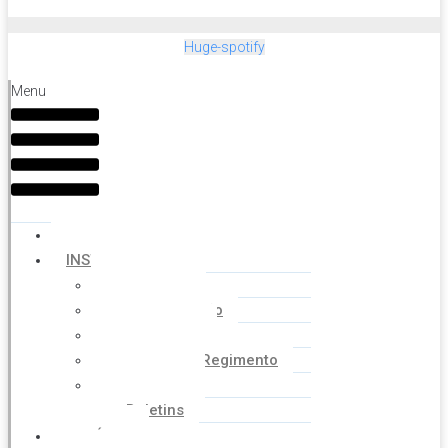
Huge-spotify
Menu
HOME
INSTITUCIONAL
Histórico
Coordenação
Financeiro
Estatuto e Regimento
Cartilhas
Boletins
NOTÍCIAS