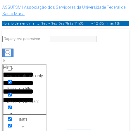
ASSUFSM | Associação dos Servidores da Universidade Federal de
Santa Maria
Horário de atendimento:
Seg – Sex: Das 7h às 11h30min – 12h30min
às 16h
Menu
Exact matches only
Search in title
Search in content
HOME
INSTITUCIONAL
Histórico