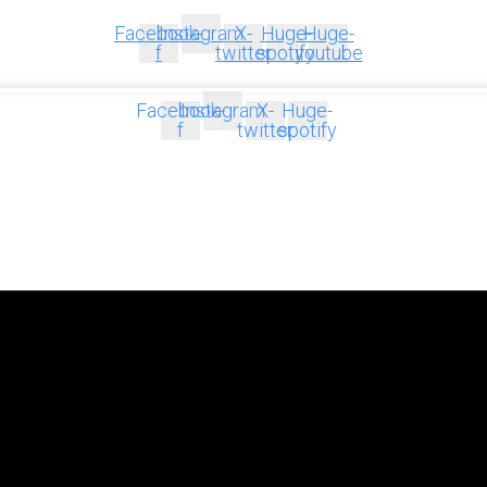
Facebook-
Instagram
X-
Huge-
Huge-
f
twitter
spotify
youtube
Facebook-
Instagram
X-
Huge-
f
twitter
spotify