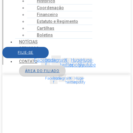
Histórico
Coordenação
Financeiro
Estatuto e Regimento
Cartilhas
Boletins
NOTÍCIAS
SERVIÇOS
FILIE-SE
AGENDA
Facebook-
Instagram
X-
Huge-
Huge-
CONTATO
f
twitter
spotify
youtube
ÁREA DO FILIADO
Facebook-
Instagram
X-
Huge-
f
twitter
spotify