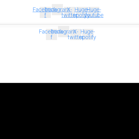
Facebook-
Instagram
X-
Huge-
Huge-
f
twitter
spotify
youtube
Facebook-
Instagram
X-
Huge-
f
twitter
spotify