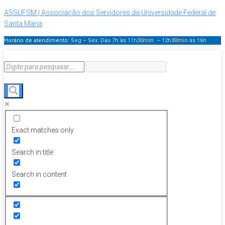
ASSUFSM | Associação dos Servidores da Universidade Federal de
Santa Maria
Horário de atendimento:
Seg – Sex: Das 7h às 11h30min – 12h30min
às 16h
Exact matches only
Search in title
Search in content