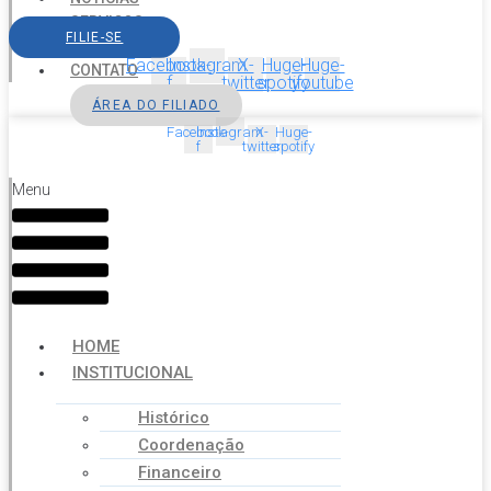
SERVIÇOS
FILIE-SE
AGENDA
Facebook-
Instagram
X-
Huge-
Huge-
CONTATO
f
twitter
spotify
youtube
ÁREA DO FILIADO
Facebook-
Instagram
X-
Huge-
f
twitter
spotify
Menu
HOME
INSTITUCIONAL
Histórico
Coordenação
Financeiro