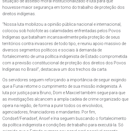
situação de assédio moral institucionalizado e luta para que
houvesse maior segurança em torno do trabalho de proteção dos
direitos indígenas.
“Nossa luta mobilizou a opinião pública nacional e internacional,
colocou sob holofote as calamidades enfrentadas pelos Povos
Indígenas que batalham incansavelmente pela proteção de seus
territórios contra invasores de todo tipo, e reuniu apoio massivo de
diversos segmentos políticos e sociais à demanda de
fortalecimento de uma política indigenista de Estado comprometida
com a previsão constitucional de proteção dos direitos dos Povos
Indígenas no Brasil”, destacava um dos trechos da carta.
Os servidores seguem reforçando a importância de seguir exigindo
que a Funai retome o cumprimento de sua missão indegenista. A
luta por justiça para Bruno, Dom e Maxciel também segue para que
as investigações alcancem a ampla cadeia de crime organizado que
opera na região, de forma a punir todos os envolvidos,
agenciadores, financiadores e mandantes. Por fim,
Condsef/Fenadsef, Ansef e Ina seguem buscando o fortalecimento
da política indigenista e condições de trabalho para executá-la. Só