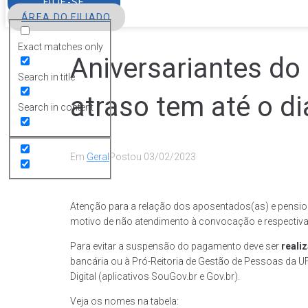
FILIE-SE
ÁREA DO FILIADO
Exact matches only
Aniversariantes d
Search in title
atraso tem até o di
Search in content
Em
Geral
Postou
03/02/2023
Atenção para a relação dos aposentados(as) e pensio
motivo de não atendimento à convocação e respectiva n
Para evitar a suspensão do pagamento deve ser
reali
bancária ou à Pró-Reitoria de Gestão de Pessoas da U
Digital (aplicativos SouGov.br e Gov.br).
Veja os nomes na tabela: