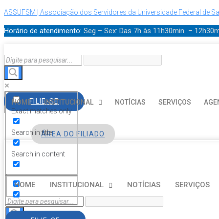
ASSUFSM | Associação dos Servidores da Universidade Federal de Sa
Horário de atendimento:
Seg – Sex: Das 7h às 11h30min – 12h30
FILIE-SE
HOME
INSTITUCIONAL
NOTÍCIAS
SERVIÇOS
AGE
Exact matches only
Search in title
ÁREA DO FILIADO
Search in content
HOME
INSTITUCIONAL
NOTÍCIAS
SERVIÇOS