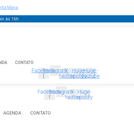
nta Maria
min
às 16h
NDA
CONTATO
Facebook-
Instagram
X-
Huge-
Huge-
f
twitter
spotify
youtube
Facebook-
Instagram
X-
Huge-
f
twitter
spotify
AGENDA
CONTATO