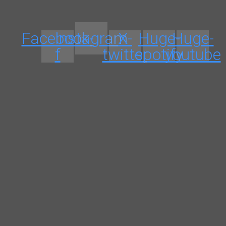
Facebook-
Instagram
X-
Huge-
Huge-
f
twitter
spotify
youtube