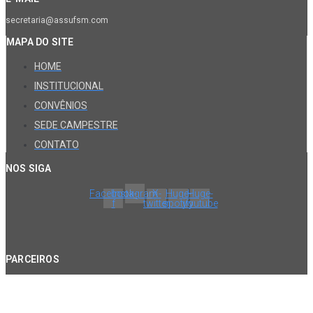
secretaria@assufsm.com
MAPA DO SITE
HOME
INSTITUCIONAL
CONVÊNIOS
SEDE CAMPESTRE
CONTATO
NOS SIGA
Facebook-
Instagram
X-
Huge-
Huge-
f
twitter
spotify
youtube
PARCEIROS