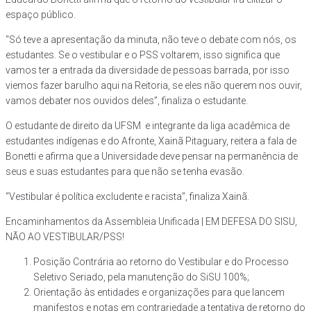
espaço público.
“Só teve a apresentação da minuta, não teve o debate com nós, os
estudantes. Se o vestibular e o PSS voltarem, isso significa que
vamos ter a entrada da diversidade de pessoas barrada, por isso
viemos fazer barulho aqui na Reitoria, se eles não querem nos ouvir,
vamos debater nos ouvidos deles”, finaliza o estudante.
O estudante de direito da UFSM e integrante da liga acadêmica de
estudantes indígenas e do Afronte, Xainã Pitaguary, reitera a fala de
Bonetti e afirma que a Universidade deve pensar na permanência de
seus e suas estudantes para que não se tenha evasão.
“Vestibular é política excludente e racista”, finaliza Xainã.
Encaminhamentos da Assembleia Unificada | EM DEFESA DO SISU,
NÃO AO VESTIBULAR/PSS!
Posição Contrária ao retorno do Vestibular e do Processo
Seletivo Seriado, pela manutenção do SiSU 100%;
Orientação às entidades e organizações para que lancem
manifestos e notas em contrariedade a tentativa de retorno do