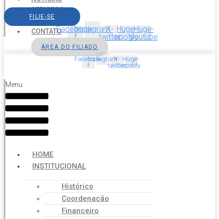
SERVIÇOS
FILIE-SE
AGENDA
Facebook-
Instagram
X-
Huge-
Huge-
CONTATO
f
twitter
spotify
youtube
ÁREA DO FILIADO
Facebook-
Instagram
X-
Huge-
f
twitter
spotify
Menu
HOME
INSTITUCIONAL
Histórico
Coordenação
Financeiro