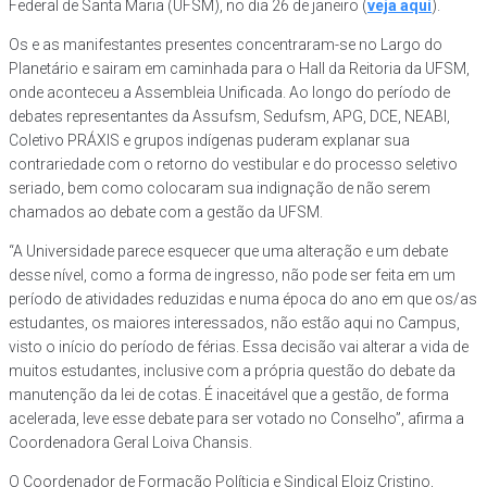
Federal de Santa Maria (UFSM), no dia 26 de janeiro (
veja aqui
).
Os e as manifestantes presentes concentraram-se no Largo do
Planetário e sairam em caminhada para o Hall da Reitoria da UFSM,
onde aconteceu a Assembleia Unificada. Ao longo do período de
debates representantes da Assufsm, Sedufsm, APG, DCE, NEABI,
Coletivo PRÁXIS e grupos indígenas puderam explanar sua
contrariedade com o retorno do vestibular e do processo seletivo
seriado, bem como colocaram sua indignação de não serem
chamados ao debate com a gestão da UFSM.
“A Universidade parece esquecer que uma alteração e um debate
desse nível, como a forma de ingresso, não pode ser feita em um
período de atividades reduzidas e numa época do ano em que os/as
estudantes, os maiores interessados, não estão aqui no Campus,
visto o início do período de férias. Essa decisão vai alterar a vida de
muitos estudantes, inclusive com a própria questão do debate da
manutenção da lei de cotas. É inaceitável que a gestão, de forma
acelerada, leve esse debate para ser votado no Conselho”, afirma a
Coordenadora Geral Loiva Chansis.
O Coordenador de Formação Políticia e Sindical Eloiz Cristino,