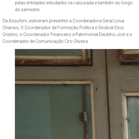
pelas entidades estudantis na calourada e também ao longo
do semestre.
Da Assufsm, estiveram presentes a Coordenadora Geral Loiva
Chansis, O Coordenador de Formação Política e Sindical Eloiz
Cristino, o Coordenador Financeiro e Patrimonial Eleutério Jost e o
Coordenador de Comunicação Ciro Oliveira.