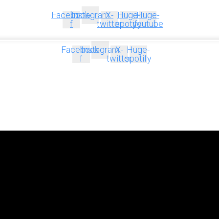
Facebook-
Instagram
X-
Huge-
Huge-
f
twitter
spotify
youtube
Facebook-
Instagram
X-
Huge-
f
twitter
spotify