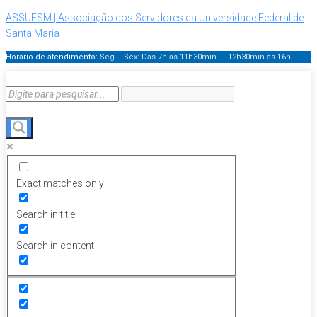
ASSUFSM | Associação dos Servidores da Universidade Federal de
Santa Maria
Horário de atendimento:
Seg – Sex: Das 7h às 11h30min – 12h30min
às 16h
Exact matches only
Search in title
Search in content