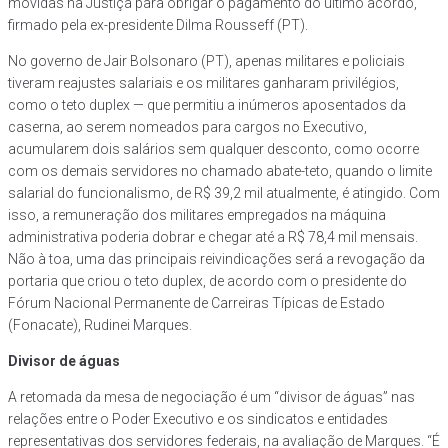
movidas na Justiça para obrigar o pagamento do último acordo,
firmado pela ex-presidente Dilma Rousseff (PT).
No governo de Jair Bolsonaro (PT), apenas militares e policiais
tiveram reajustes salariais e os militares ganharam privilégios,
como o teto duplex — que permitiu a inúmeros aposentados da
caserna, ao serem nomeados para cargos no Executivo,
acumularem dois salários sem qualquer desconto, como ocorre
com os demais servidores no chamado abate-teto, quando o limite
salarial do funcionalismo, de R$ 39,2 mil atualmente, é atingido. Com
isso, a remuneração dos militares empregados na máquina
administrativa poderia dobrar e chegar até a R$ 78,4 mil mensais.
Não à toa, uma das principais reivindicações será a revogação da
portaria que criou o teto duplex, de acordo com o presidente do
Fórum Nacional Permanente de Carreiras Típicas de Estado
(Fonacate), Rudinei Marques.
Divisor de águas
A retomada da mesa de negociação é um “divisor de águas” nas
relações entre o Poder Executivo e os sindicatos e entidades
representativas dos servidores federais, na avaliação de Marques. “É