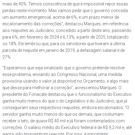
mais de 40%. Temos consciência de que é impossível repor essas
perdas neste momento. Mas vamos pedir que o governo conceda
um aumento emergencial, acima de 6%, e um prazo menor de
escalonamento das correções”, destacou Marques, em referência
aos reajustes ao Judiciário, concedido a partir deste ano, passando
para 6%, em fevereiro de 2024 e 6,13%, a partir de 2025, totalizando
os 18%. Ele lembrou que, para os servidores que tiveram a última
parcela de reajuste em janeiro de 2019, a defasagem salarial é de
27%.
“Esperamos que seja sinalizado que o governo pretende resolver
esse problema, enviando ao Congresso Nacional, uma medida
provisória usando o valor já disponível no Orçamento, e algo mais
que desse para melhorar a correção”, acrescentou Marques. O
presidente do Fonacate destacou que o funcionalismo do Executivo
ganha muito menos do que o do Legislativo e do Judiciário, que já
conseguiram seus respectivos reajustes, embora escalonados. “O
servidor ganha muito menos do que os demais, que costumam
receber o teto, de quase R$ 40 mil e já foram contemplados com
correções. O salário médio do Executivo federal é de R$ 9,2 mil e, até
agora, não teve nenhum reajuste. Por isso, é importante