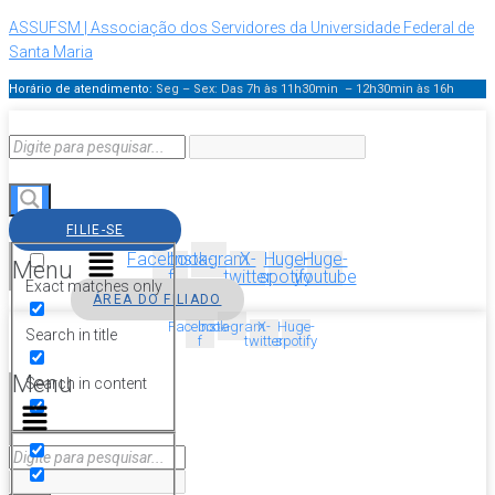
ASSUFSM | Associação dos Servidores da Universidade Federal de
Santa Maria
Horário de atendimento:
Seg – Sex: Das 7h às 11h30min – 12h30min
às 16h
FILIE-SE
Facebook-
Instagram
X-
Huge-
Huge-
Menu
f
twitter
spotify
youtube
Exact matches only
ÁREA DO FILIADO
Facebook-
Instagram
X-
Huge-
Search in title
f
twitter
spotify
Menu
Search in content