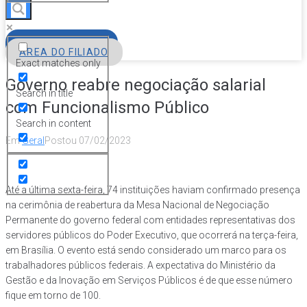
FILIE-SE
ÁREA DO FILIADO
Exact matches only
Governo reabre negociação salarial
Search in title
com Funcionalismo Público
Search in content
Em
Geral
Postou
07/02/2023
Até a última sexta-feira, 74 instituições haviam confirmado presença
na cerimônia de reabertura da Mesa Nacional de Negociação
Permanente do governo federal com entidades representativas dos
servidores públicos do Poder Executivo, que ocorrerá na terça-feira,
em Brasília. O evento está sendo considerado um marco para os
trabalhadores públicos federais. A expectativa do Ministério da
Gestão e da Inovação em Serviços Públicos é de que esse número
fique em torno de 100.