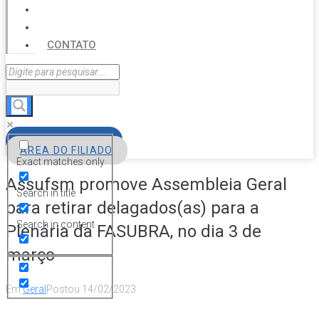
SERVIÇOS
AGENDA
CONTATO
FILIE-SE
ÁREA DO FILIADO
Exact matches only
Assufsm promove Assembleia Geral
Search in title
para retirar delagados(as) para a
Search in content
Plenária da FASUBRA, no dia 3 de
março
Em
Geral
Postou
14/02/2023