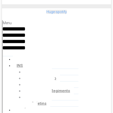
Huge-spotify
Menu
HOME
INSTITUCIONAL
Histórico
Coordenação
Financeiro
Estatuto e Regimento
Cartilhas
Boletins
NOTÍCIAS