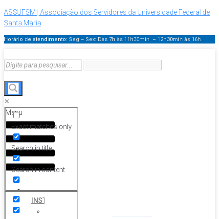
ASSUFSM | Associação dos Servidores da Universidade Federal de
Santa Maria
Horário de atendimento:
Seg – Sex: Das 7h às 11h30min – 12h30min
às 16h
Menu
Exact matches only
Search in title
Search in content
HOME
INSTITUCIONAL
Histórico