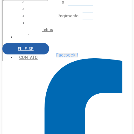
Coordenação
Financeiro
Estatuto e Regimento
Cartilhas
Boletins
NOTÍCIAS
SERVIÇOS
FILIE-SE
AGENDA
Facebook-f
CONTATO