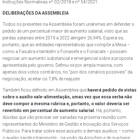
Instruções Normativas nº 02/2018 e nº 54/2021.
DELIBERAÇÕES DA ASSEMBLEIA
Todos os presentes na Assembleia foram unânimes em defender o
pedido de um percentual maior de aumento salarial, visto que as
perdas salariais entre 2019 a 2022 atingem 26,94%. Espera-se,
portanto, que as entidades representativas que compõe a Mesa –
como a Fasubra e também o Fonasefe e o Fonacate – possam
negociar um aumento substancial e emergencial sobre a proposta
apresentada pelo governo. Definiu-se por ampla maioria, com
apenas dois votos contrários, no “pior dos cenários possíveis” da
negociação, aceitar os 7,8% de reajuste.
Também ficou definido em Assembleia que
haverá pedido de vistas
sobre o auxílio vale-alimentação, umas vez que essa verba não
deve compor a mesma rubrica e, portanto, o valor deveria ser
revertido em percentual de aumento salarial.
Há, portanto,
dúvidas que vão precisar ser sanadas na próxima reunião com
representantes do Ministério de Gestão e Inovação dos Serviços
Públicos. Para tratar sobre esse assunto e demais auxílios – como
o auxilio saúde e transporte -, na visão da Assufsm e de sua base