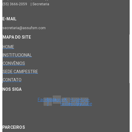
(55) 3666-2059 | Secretaria
E-MAIL
secretaria@assufsm.com
MAPA DO SITE
HOME
INSTITUCIONAL
CONVÊNIOS
SEDE CAMPESTRE
CONTATO
NOS SIGA
Facebook-
Instagram
X-
Huge-
Huge-
f
twitter
spotify
youtube
PARCEIROS